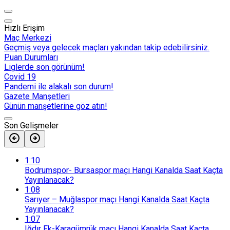
Hızlı Erişim
Maç Merkezi
Geçmiş veya gelecek maçları yakından takip edebilirsiniz.
Puan Durumları
Liglerde son görünüm!
Covid 19
Pandemi ile alakalı son durum!
Gazete Manşetleri
Günün manşetlerine göz atın!
Son Gelişmeler
1:10
Bodrumspor- Bursaspor maçı Hangi Kanalda Saat Kaçta
Yayınlanacak?
1:08
Sarıyer – Muğlaspor maçı Hangi Kanalda Saat Kaçta
Yayınlanacak?
1:07
Iğdır Fk-Karagümrük maçı Hangi Kanalda Saat Kaçta