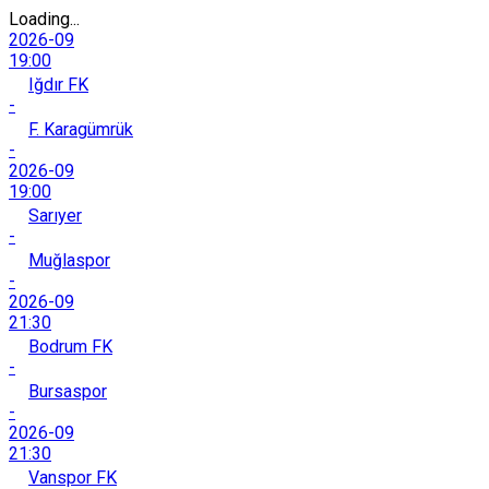
Loading...
2026-09
19:00
Iğdır FK
-
F. Karagümrük
-
2026-09
19:00
Sarıyer
-
Muğlaspor
-
2026-09
21:30
Bodrum FK
-
Bursaspor
-
2026-09
21:30
Vanspor FK