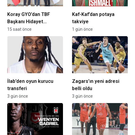
Koray GYO’dan TBF
Kaf-Kaf’dan potaya
Başkanı Hidayet
takviye
Türkoğlu’na ziyaret
15 saat önce
1 gün önce
İlab’den oyun kurucu
Zagars’ın yeni adresi
transferi
belli oldu
3 gün önce
3 gün önce