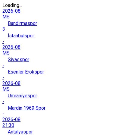
Loading...
2026-08
MS
Bandırmaspor
3
İstanbulspor
-
2026-08
MS
Sivasspor
-
Esenler Erokspor
-
2026-08
MS
Ümraniyespor
-
Mardin 1969 Spor
-
2026-08
21:30
Antalyaspor