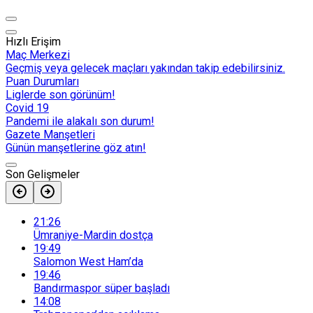
Hızlı Erişim
Maç Merkezi
Geçmiş veya gelecek maçları yakından takip edebilirsiniz.
Puan Durumları
Liglerde son görünüm!
Covid 19
Pandemi ile alakalı son durum!
Gazete Manşetleri
Günün manşetlerine göz atın!
Son Gelişmeler
21:26
Ümraniye-Mardin dostça
19:49
Salomon West Ham’da
19:46
Bandırmaspor süper başladı
14:08