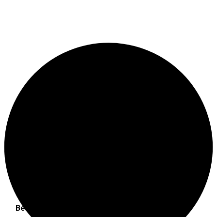
Haberle ilgili daha fazlası:
# Darüşşafaka
# türk telekom
Benzer Haberler