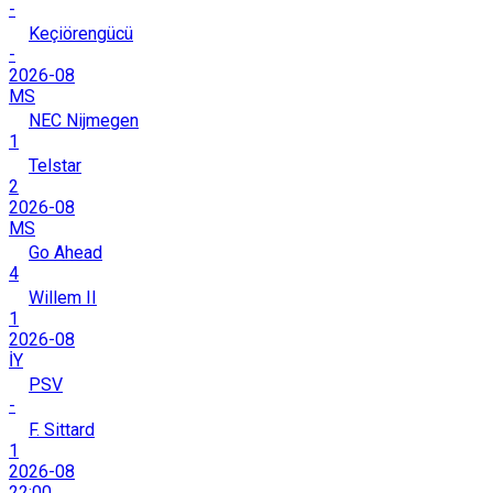
-
Keçiörengücü
-
2026-08
MS
NEC Nijmegen
1
Telstar
2
2026-08
MS
Go Ahead
4
Willem II
1
2026-08
İY
PSV
-
F. Sittard
1
2026-08
22:00