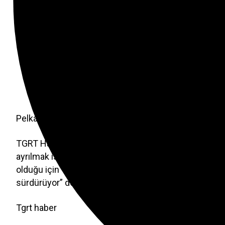
Pelkas’ın takımdan ayrılmak istediğini yönetime ilettiği
TGRT Haber’de yayımlanan Stüdyoda Futbol programı
ayrılmak istediğini doğruladı. Pelkas’ın Trabzonspor’a 
olduğu için Trabzonspor’a gitmek istiyor olabilir. Tra
sürdürüyor” dedi.
Tgrt haber