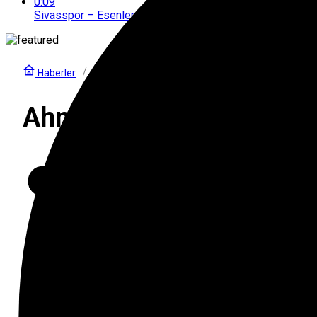
0:09
Sivasspor – Esenler Erokspor maçı Hangi Kanalda Saat K
Ahmet Ercanlar:Pelkas Trabzon’a g
Fenerbahçe
Haberler
Ahmet Ercanlar:Pelkas T
Koray Güçlü
tarafından yayınlandı
29 Kasım 2021, 00:48
yayınlandı