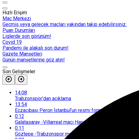
Hızlı Erişim
Maç Merkezi
Geçmiş veya gelecek maçları yakından takip edebilirsiniz.
Puan Durumları
Liglerde son görünüm!
Covid 19
Pandemi ile alakalı son durum!
Gazete Manşetleri
Günün manşetlerine göz atın!
Son Gelişmeler
14:08
Trabzonspor’dan açıklama
13:54
Eczacıbaşı Peron İstanbul’un resmi forma sponsoru adid
0:12
Galatasaray -Villarreal maçı Hangi Kanalda Saat Kaçta Yay
0:11
Göztepe -Trabzonspor maçı Hangi Kanalda Saat Kaçta Ya