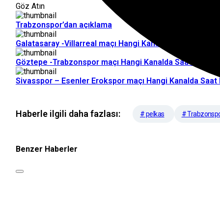
Göz Atın
Trabzonspor’dan açıklama
Galatasaray -Villarreal maçı Hangi Kanalda Saat Kaçta 
Göztepe -Trabzonspor maçı Hangi Kanalda Saat Kaçta 
Sivasspor – Esenler Erokspor maçı Hangi Kanalda Saat
Haberle ilgili daha fazlası:
# pelkas
# Trabzonsp
Benzer Haberler