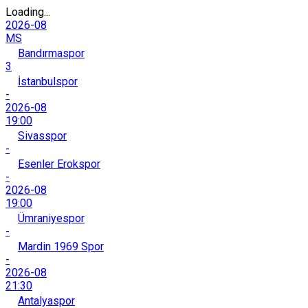
Loading...
2026-08
MS
Bandırmaspor
3
İstanbulspor
-
2026-08
19:00
Sivasspor
-
Esenler Erokspor
-
2026-08
19:00
Ümraniyespor
-
Mardin 1969 Spor
-
2026-08
21:30
Antalyaspor