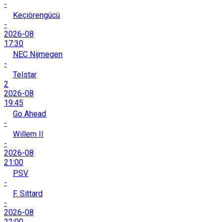
-
Keçiörengücü
-
2026-08
17:30
NEC Nijmegen
-
Telstar
2
2026-08
19:45
Go Ahead
-
Willem II
-
2026-08
21:00
PSV
-
F. Sittard
-
2026-08
22:00