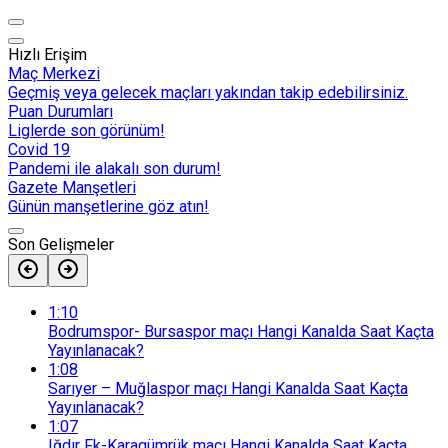
Hızlı Erişim
Maç Merkezi
Geçmiş veya gelecek maçları yakından takip edebilirsiniz.
Puan Durumları
Liglerde son görünüm!
Covid 19
Pandemi ile alakalı son durum!
Gazete Manşetleri
Günün manşetlerine göz atın!
Son Gelişmeler
1:10
Bodrumspor- Bursaspor maçı Hangi Kanalda Saat Kaçta
Yayınlanacak?
1:08
Sarıyer – Muğlaspor maçı Hangi Kanalda Saat Kaçta
Yayınlanacak?
1:07
Iğdır Fk-Karagümrük maçı Hangi Kanalda Saat Kaçta