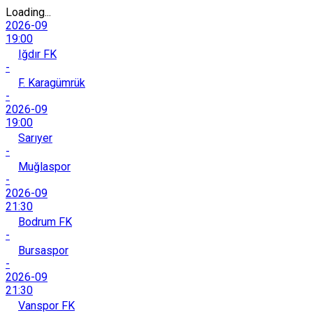
Loading...
2026-09
19:00
Iğdır FK
-
F. Karagümrük
-
2026-09
19:00
Sarıyer
-
Muğlaspor
-
2026-09
21:30
Bodrum FK
-
Bursaspor
-
2026-09
21:30
Vanspor FK