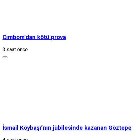
Cimbom’dan kötü prova
3 saat önce
İsmail Köybaşı’nın jübilesinde kazanan Göztepe
4 saat önce