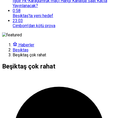
Iğdır Fk-Karagümrük maçı Hangi Kanalda Saat Kaçta
Yayınlanacak?
0:58
Beşiktaş’ta yeni hedef
23:03
Cimbom’dan kötü prova
Haberler
Beşiktaş
Beşiktaş çok rahat
Beşiktaş çok rahat