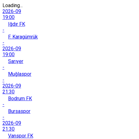
Loading...
2026-09
19:00
Iğdır FK
-
F. Karagümrük
-
2026-09
19:00
Sarıyer
-
Muğlaspor
-
2026-09
21:30
Bodrum FK
-
Bursaspor
-
2026-09
21:30
Vanspor FK