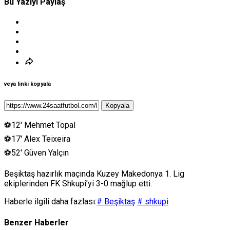
Bu Yazıyı Paylaş
veya linki kopyala
Kopyala
⚽️12′ Mehmet Topal
⚽️17′ Alex Teixeira
⚽️52′ Güven Yalçın
Beşiktaş hazırlık maçında Kuzey Makedonya 1. Lig
ekiplerinden FK Shkupi’yi 3-0 mağlup etti.
Haberle ilgili daha fazlası:
# Beşiktaş
# shkupi
Benzer Haberler