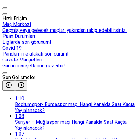
Hızlı Erişim
Maç Merkezi
Geçmiş veya gelecek maçları yakından takip edebilirsiniz.
Puan Durumları
Liglerde son görünüm!
Covid 19
Pandemi ile alakalı son durum!
Gazete Manşetleri
Günün manşetlerine göz atın!
Son Gelişmeler
1:10
Bodrumspor- Bursaspor maçı Hangi Kanalda Saat Kaçta
Yayınlanacak?
1:08
Sarıyer – Muğlaspor maçı Hangi Kanalda Saat Kaçta
Yayınlanacak?
1:07