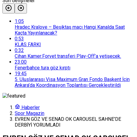
Son Gelişmeler
1:05
Hradec Kralove – Beşiktaş maçı Hangi Kanalda Saat
Kaçta Yayınlanacak?
0:53
KLAS FARKI
0:32
Cihan Kamer:Forvet transferi Play-Off’a yetişecek.
23:00
Fenerbahçe tura göz kırptı
19:45
5. Uluslararası Visa Maximum Gran Fondo Başkent İçin
Ankara’da Koordinasyon Toplantısı Gerçekleştirildi
Haberler
Spor Magazin
EVREN GÖZ VE SENAD OK CAROUSEL SAHNE’DE
DERBİYİ YORUMLADI