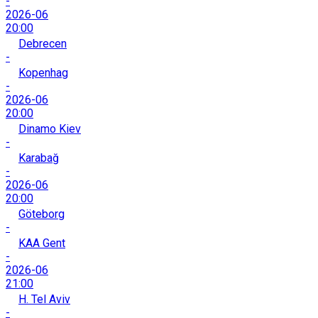
-
2026-06
20:00
Debrecen
-
Kopenhag
-
2026-06
20:00
Dinamo Kiev
-
Karabağ
-
2026-06
20:00
Göteborg
-
KAA Gent
-
2026-06
21:00
H. Tel Aviv
-