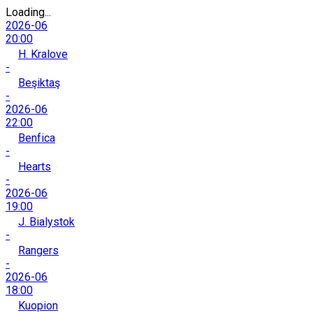
Loading...
2026-06
20:00
H. Kralove
-
Beşiktaş
-
2026-06
22:00
Benfica
-
Hearts
-
2026-06
19:00
J. Bialystok
-
Rangers
-
2026-06
18:00
Kuopion