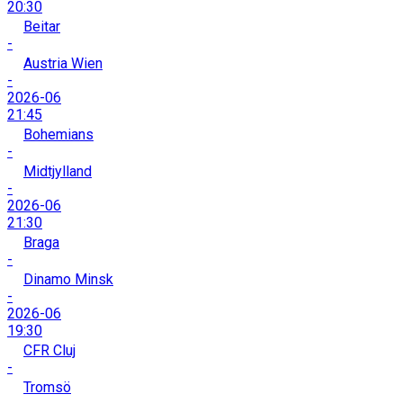
20:30
Beitar
-
Austria Wien
-
2026-06
21:45
Bohemians
-
Midtjylland
-
2026-06
21:30
Braga
-
Dinamo Minsk
-
2026-06
19:30
CFR Cluj
-
Tromsö