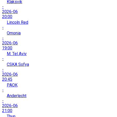
Klaksvik
-
2026-06
20:00
Lincoln Red
-
Omonia
-
2026-06
19:00
M. Tel Aviv
-
CSKA Sofya
-
2026-06
20:45
PAOK
-
Anderlecht
-
2026-06
21:00
Thun