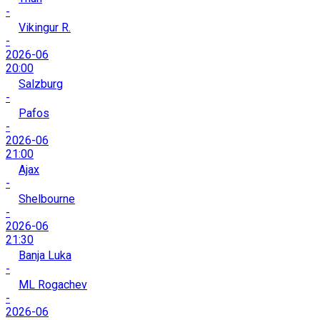
-
Vikingur R.
-
2026-06
20:00
Salzburg
-
Pafos
-
2026-06
21:00
Ajax
-
Shelbourne
-
2026-06
21:30
Banja Luka
-
ML Rogachev
-
2026-06