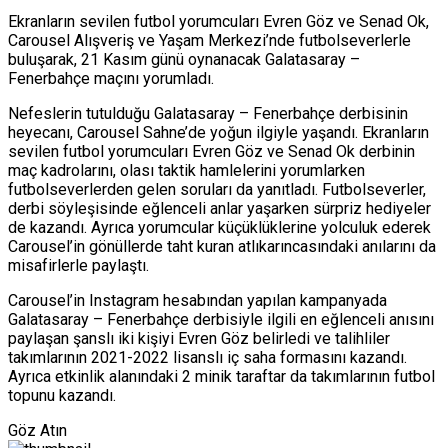
Ekranların sevilen futbol yorumcuları Evren Göz ve Senad Ok,
Carousel Alışveriş ve Yaşam Merkezi’nde futbolseverlerle
buluşarak, 21 Kasım günü oynanacak Galatasaray –
Fenerbahçe maçını yorumladı.
Nefeslerin tutulduğu Galatasaray – Fenerbahçe derbisinin
heyecanı, Carousel Sahne’de yoğun ilgiyle yaşandı. Ekranların
sevilen futbol yorumcuları Evren Göz ve Senad Ok derbinin
maç kadrolarını, olası taktik hamlelerini yorumlarken
futbolseverlerden gelen soruları da yanıtladı. Futbolseverler,
derbi söyleşisinde eğlenceli anlar yaşarken sürpriz hediyeler
de kazandı. Ayrıca yorumcular küçüklüklerine yolculuk ederek
Carousel’in gönüllerde taht kuran atlıkarıncasındaki anılarını da
misafirlerle paylaştı.
Carousel’in Instagram hesabından yapılan kampanyada
Galatasaray – Fenerbahçe derbisiyle ilgili en eğlenceli anısını
paylaşan şanslı iki kişiyi Evren Göz belirledi ve talihliler
takımlarının 2021-2022 lisanslı iç saha formasını kazandı.
Ayrıca etkinlik alanındaki 2 minik taraftar da takımlarının futbol
topunu kazandı.
Göz Atın