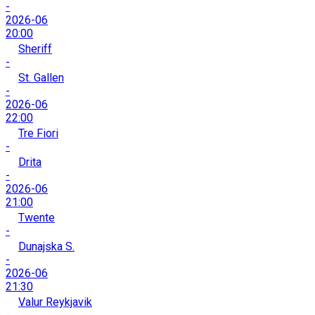
-
2026-06
20:00
Sheriff
-
St. Gallen
-
2026-06
22:00
Tre Fiori
-
Drita
-
2026-06
21:00
Twente
-
Dunajska S.
-
2026-06
21:30
Valur Reykjavik