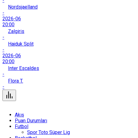
-
Nordsjaelland
-
2026-06
20:00
Zalgiris
-
Hajduk Split
-
2026-06
20:00
Inter Escaldes
-
Flora T.
-
Akış
Puan Durumları
Futbol
Spor Toto Süper Lig