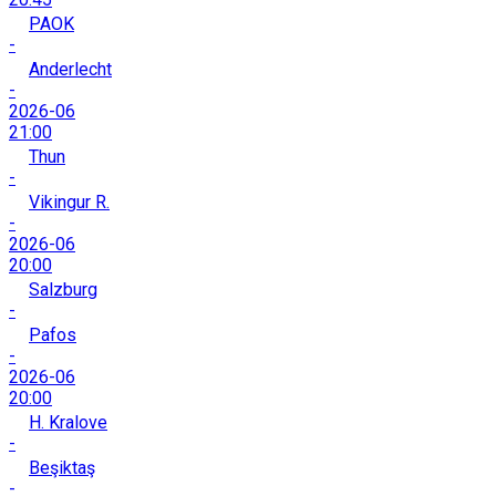
PAOK
-
Anderlecht
-
2026-06
21:00
Thun
-
Vikingur R.
-
2026-06
20:00
Salzburg
-
Pafos
-
2026-06
20:00
H. Kralove
-
Beşiktaş
-