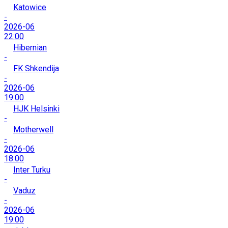
Katowice
-
2026-06
22:00
Hibernian
-
FK Shkendija
-
2026-06
19:00
HJK Helsinki
-
Motherwell
-
2026-06
18:00
Inter Turku
-
Vaduz
-
2026-06
19:00