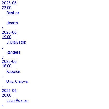
2026-06
22:00
Benfica
-
Hearts
-
2026-06
19:00
J. Bialystok
-
Rangers
-
2026-06
18:00
Kuopion
-
Univ. Craiova
-
2026-06
20:00
Lech Poznan
-