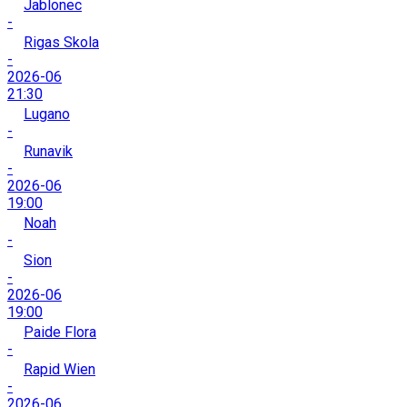
Jablonec
-
Rigas Skola
-
2026-06
21:30
Lugano
-
Runavik
-
2026-06
19:00
Noah
-
Sion
-
2026-06
19:00
Paide Flora
-
Rapid Wien
-
2026-06