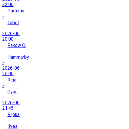
22:00
Partizan
-
Tobol
-
2026-06
20:00
Rakow C.
-
Hammarby
-
2026-06
20:00
Riga
-
Gyor
-
2026-06
21:45
Rijeka
-
Ilves