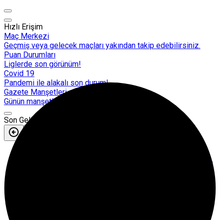
Hızlı Erişim
Maç Merkezi
Geçmiş veya gelecek maçları yakından takip edebilirsiniz.
Puan Durumları
Liglerde son görünüm!
Covid 19
Pandemi ile alakalı son durum!
Gazete Manşetleri
Günün manşetlerine göz atın!
Son Gelişmeler
1:10
Bodrumspor- Bursaspor maçı Hangi Kanalda Saat Kaçta
Yayınlanacak?
1:08
Sarıyer – Muğlaspor maçı Hangi Kanalda Saat Kaçta
Yayınlanacak?
1:07
Iğdır Fk-Karagümrük maçı Hangi Kanalda Saat Kaçta