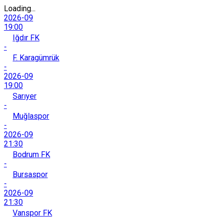
Loading...
2026-09
19:00
Iğdır FK
-
F. Karagümrük
-
2026-09
19:00
Sarıyer
-
Muğlaspor
-
2026-09
21:30
Bodrum FK
-
Bursaspor
-
2026-09
21:30
Vanspor FK