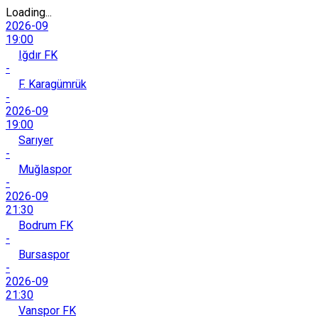
Loading...
2026-09
19:00
Iğdır FK
-
F. Karagümrük
-
2026-09
19:00
Sarıyer
-
Muğlaspor
-
2026-09
21:30
Bodrum FK
-
Bursaspor
-
2026-09
21:30
Vanspor FK