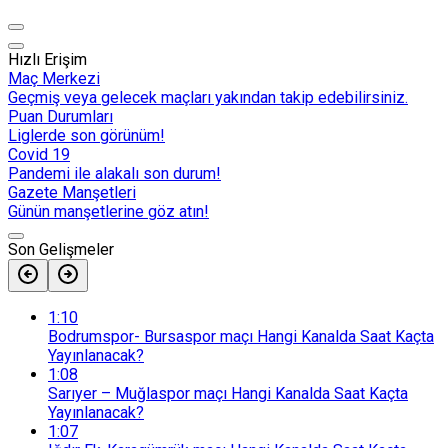
Hızlı Erişim
Maç Merkezi
Geçmiş veya gelecek maçları yakından takip edebilirsiniz.
Puan Durumları
Liglerde son görünüm!
Covid 19
Pandemi ile alakalı son durum!
Gazete Manşetleri
Günün manşetlerine göz atın!
Son Gelişmeler
1:10
Bodrumspor- Bursaspor maçı Hangi Kanalda Saat Kaçta
Yayınlanacak?
1:08
Sarıyer – Muğlaspor maçı Hangi Kanalda Saat Kaçta
Yayınlanacak?
1:07