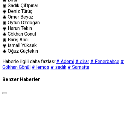
◉ Sadık Çiftpınar
◉ Deniz Türüç
◉ Ömer Beyaz
◉ Oytun Özdoğan
◉ Harun Tekin
◉ Gökhan Gönül
◉ Barış Alıcı
◉ İsmail Yüksek
◉ Oğuz Güçtekin
Haberle ilgili daha fazlası:
# Ademi
# dirar
# Fenerbahçe
#
Gökhan Gönül
# lemos
# sadık
# Samatta
Benzer Haberler