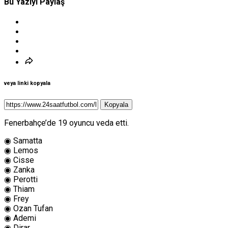
Bu Yazıyı Paylaş
veya linki kopyala
Kopyala
Fenerbahçe’de 19 oyuncu veda etti.
◉ Samatta
◉ Lemos
◉ Cisse
◉ Zanka
◉ Perotti
◉ Thiam
◉ Frey
◉ Ozan Tufan
◉ Ademi
◉ Dirar