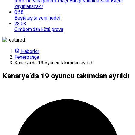
Iğdır Fk-Karagümrük maçı Hangi Kanalda Saat Kaçta
Yayınlanacak?
0:58
Beşiktaş’ta yeni hedef
23:03
Cimbom’dan kötü prova
Haberler
Fenerbahçe
Kanarya’da 19 oyuncu takımdan ayrıldı
Kanarya’da 19 oyuncu takımdan ayrıldı