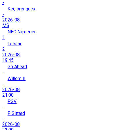
-
Keçiörengücü
-
2026-08
MS
NEC Nijmegen
1
Telstar
2
2026-08
19:45
Go Ahead
-
Willem II
-
2026-08
21:00
PSV
-
F. Sittard
-
2026-08
22:00