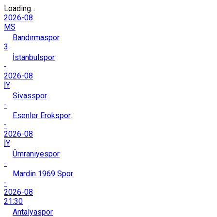
Loading...
2026-08
MS
Bandırmaspor
3
İstanbulspor
-
2026-08
İY
Sivasspor
-
Esenler Erokspor
-
2026-08
İY
Ümraniyespor
-
Mardin 1969 Spor
-
2026-08
21:30
Antalyaspor