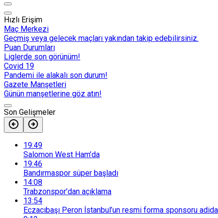
Hızlı Erişim
Maç Merkezi
Geçmiş veya gelecek maçları yakından takip edebilirsiniz.
Puan Durumları
Liglerde son görünüm!
Covid 19
Pandemi ile alakalı son durum!
Gazete Manşetleri
Günün manşetlerine göz atın!
Son Gelişmeler
19:49
Salomon West Ham’da
19:46
Bandırmaspor süper başladı
14:08
Trabzonspor’dan açıklama
13:54
Eczacıbaşı Peron İstanbul’un resmi forma sponsoru adid