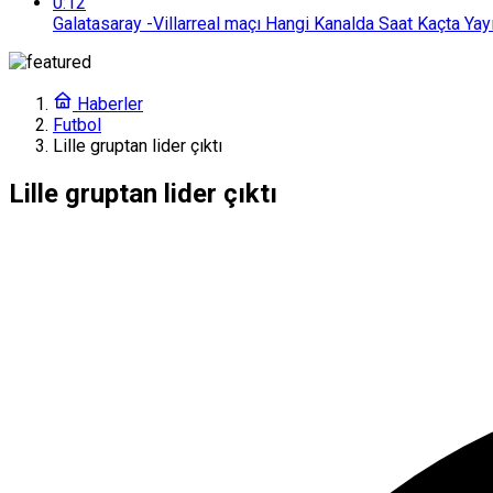
0:12
Galatasaray -Villarreal maçı Hangi Kanalda Saat Kaçta Yay
Haberler
Futbol
Lille gruptan lider çıktı
Lille gruptan lider çıktı