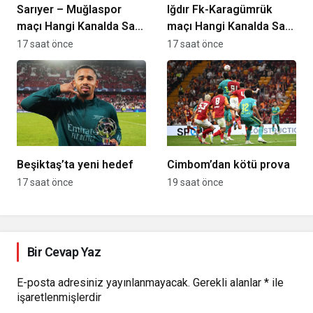
Sarıyer – Muğlaspor
Iğdır Fk-Karagümrük
maçı Hangi Kanalda Saat
maçı Hangi Kanalda Saat
Kaçta Yayınlanacak?
Kaçta Yayınlanacak?
17 saat önce
17 saat önce
Beşiktaş’ta yeni hedef
Cimbom’dan kötü prova
17 saat önce
19 saat önce
Bir Cevap Yaz
E-posta adresiniz yayınlanmayacak.
Gerekli alanlar
*
ile
işaretlenmişlerdir