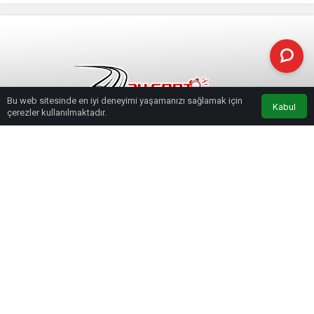
Bu web sitesinde en iyi deneyimi yaşamanızı sağlamak için
Kabul
çerezler kullanılmaktadır.
Haberler
Erzurum uzatmada güldü
Futbol
Erzurum uzatmada güldü
Koray Güçlü
tarafından yayınlandı
18 Eylül 2021, 18:07
yayınlandı