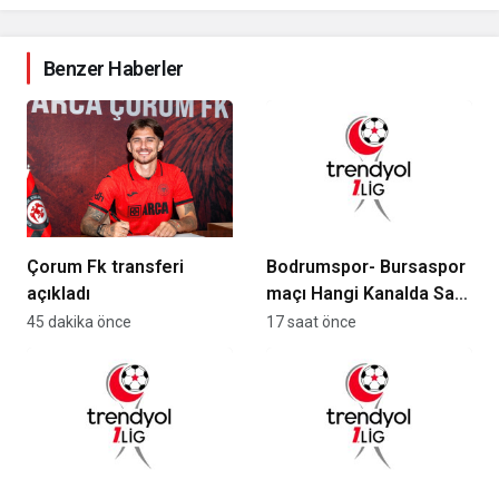
Benzer Haberler
Çorum Fk transferi
Bodrumspor- Bursaspor
açıkladı
maçı Hangi Kanalda Saat
Kaçta Yayınlanacak?
45 dakika önce
17 saat önce