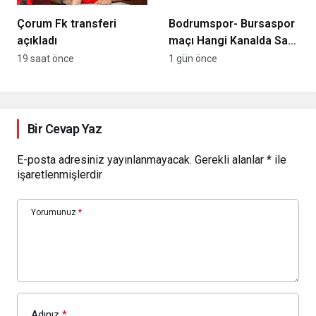
Çorum Fk transferi
Bodrumspor- Bursaspor
açıkladı
maçı Hangi Kanalda Saat
Kaçta Yayınlanacak?
19 saat önce
1 gün önce
Bir Cevap Yaz
E-posta adresiniz yayınlanmayacak.
Gerekli alanlar
*
ile
işaretlenmişlerdir
Yorumunuz
*
Adınız
*