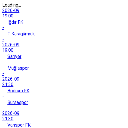
Loading...
2026-09
19:00
Iğdır FK
-
F. Karagümrük
-
2026-09
19:00
Sarıyer
-
Muğlaspor
-
2026-09
21:30
Bodrum FK
-
Bursaspor
-
2026-09
21:30
Vanspor FK