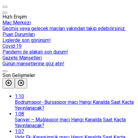
Hızlı Erişim
Maç Merkezi
Geçmiş veya gelecek maçları yakından takip edebilirsiniz.
Puan Durumları
Liglerde son görünüm!
Covid 19
Pandemi ile alakalı son durum!
Gazete Manşetleri
Günün manşetlerine göz atın!
Son Gelişmeler
1:10
Bodrumspor- Bursaspor maçı Hangi Kanalda Saat Kaçta
Yayınlanacak?
1:08
Sarıyer – Muğlaspor maçı Hangi Kanalda Saat Kaçta
Yayınlanacak?
1:07
Iğdır Fk-Karagümrük maçı Hangi Kanalda Saat Kaçta