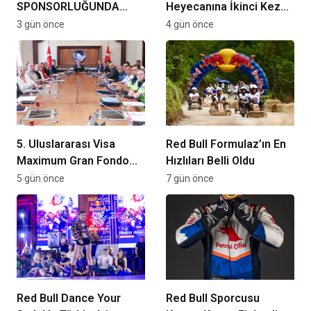
SPONSORLUĞUNDA
Heyecanına İkinci Kez
TÜRKİYE’NİN İLK PADEL
Ev Sahipliği Yapıyor
3 gün önce
4 gün önce
TÜRKİYE ŞAMPİYONASI
BAŞLIYOR
5. Uluslararası Visa
Red Bull Formulaz’ın En
Maximum Gran Fondo
Hızlıları Belli Oldu
Başkent İçin Ankara’da
5 gün önce
7 gün önce
Koordinasyon Toplantısı
Gerçekleştirildi
Red Bull Dance Your
Red Bull Sporcusu