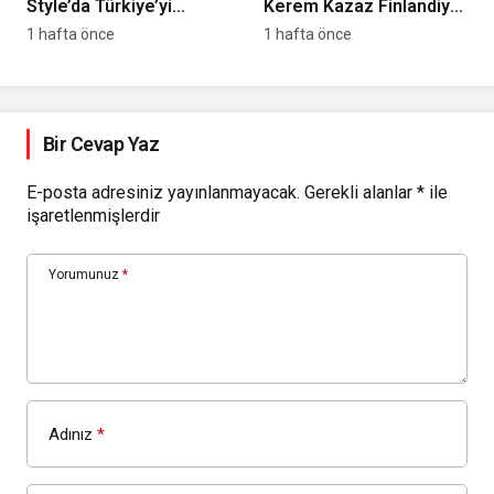
Style’da Türkiye’yi
Kerem Kazaz Finlandiya
Zürih’te Temsil Edecek
Rallisi’nde Yarışacak
1 hafta önce
1 hafta önce
Dansçı Belli Oldu
Bir Cevap Yaz
E-posta adresiniz yayınlanmayacak.
Gerekli alanlar
*
ile
işaretlenmişlerdir
Yorumunuz
*
Adınız
*