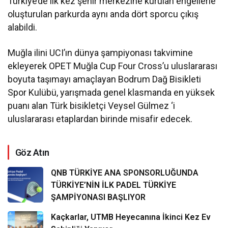
Türkiye’de ilk kez şehir merkezine kurulan engellerle
oluşturulan parkurda aynı anda dört sporcu çıkış
alabildi.
Muğla ilini UCI’ın dünya şampiyonası takvimine
ekleyerek OPET Muğla Cup Four Cross’u uluslararası
boyuta taşımayı amaçlayan Bodrum Dağ Bisikleti
Spor Kulübü, yarışmada genel klasmanda en yüksek
puanı alan Türk bisikletçi Veysel Gülmez ‘i
uluslararası etaplardan birinde misafir edecek.
Göz Atın
QNB TÜRKİYE ANA SPONSORLUĞUNDA
TÜRKİYE’NİN İLK PADEL TÜRKİYE
ŞAMPİYONASI BAŞLIYOR
Kaçkarlar, UTMB Heyecanına İkinci Kez Ev