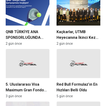
QNB TÜRKİYE ANA
Kaçkarlar, UTMB
SPONSORLUĞUNDA
Heyecanına İkinci Kez
TÜRKİYE’NİN İLK PADEL
Ev Sahipliği Yapıyor
2 gün önce
2 gün önce
TÜRKİYE ŞAMPİYONASI
BAŞLIYOR
5. Uluslararası Visa
Red Bull Formulaz’ın En
Maximum Gran Fondo
Hızlıları Belli Oldu
Başkent İçin Ankara’da
3 gün önce
5 gün önce
Koordinasyon Toplantısı