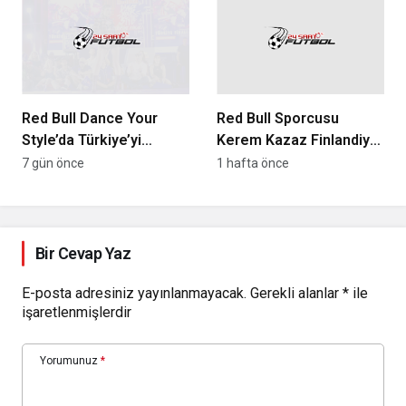
Gerçekleştirildi
Red Bull Dance Your
Red Bull Sporcusu
Style’da Türkiye’yi
Kerem Kazaz Finlandiya
Zürih’te Temsil Edecek
Rallisi’nde Yarışacak
7 gün önce
1 hafta önce
Dansçı Belli Oldu
Bir Cevap Yaz
E-posta adresiniz yayınlanmayacak.
Gerekli alanlar
*
ile
işaretlenmişlerdir
Yorumunuz
*