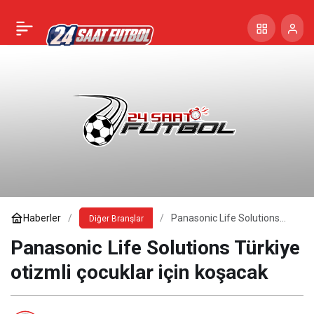
Haberler
Panasonic Life Solutions
Diğer Branşlar
Türkiye otizmli çocuklar için
koşacak
Panasonic Life Solutions Türkiye
otizmli çocuklar için koşacak