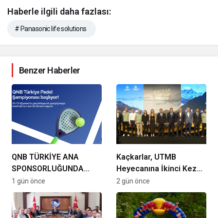
Haberle ilgili daha fazlası:
# Panasonic life solutions
Benzer Haberler
QNB TÜRKİYE ANA
Kaçkarlar, UTMB
SPONSORLUĞUNDA
Heyecanına İkinci Kez
TÜRKİYE’NİN İLK PADEL
Ev Sahipliği Yapıyor
1 gün önce
2 gün önce
TÜRKİYE ŞAMPİYONASI
BAŞLIYOR