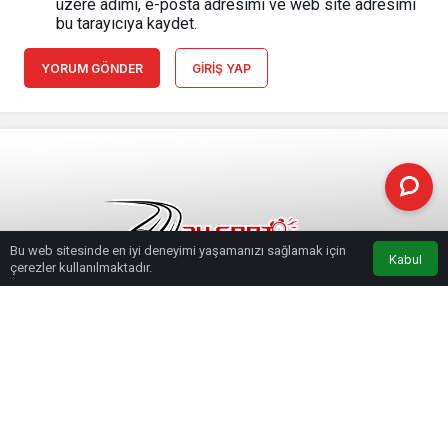
üzere adımı, e-posta adresimi ve web site adresimi
bu tarayıcıya kaydet.
YORUM GÖNDER
GIRIŞ YAP
Bu web sitesinde en iyi deneyimi yaşamanızı sağlamak için
Kabul
çerezler kullanılmaktadır.
Haberler
Canelo Alvarez-Caleb Plant Unvan
Boks
Maçı S Sport Plus’ta
Canelo Alvarez-Caleb Plant