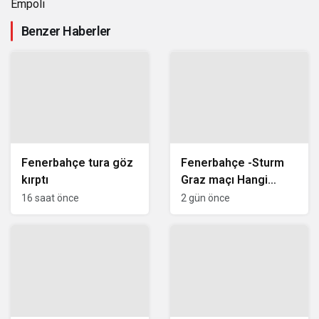
Empoli
Benzer Haberler
Fenerbahçe tura göz
Fenerbahçe -Sturm
kırptı
Graz maçı Hangi
Kanalda Saat Kaçta
16 saat önce
2 gün önce
Yayınlanacak?